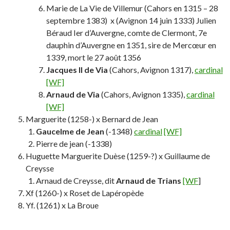
Marie de La Vie de Villemur (Cahors en 1315 – 28
septembre 1383) x (Avignon 14 juin 1333) Julien
Béraud Ier d’Auvergne, comte de Clermont, 7e
dauphin d’Auvergne en 1351, sire de Mercœur en
1339, mort le 27 août 1356
Jacques II de Via
(Cahors, Avignon 1317),
cardinal
[WF]
Arnaud de Via
(Cahors, Avignon 1335),
cardinal
[WF]
Marguerite (1258-) x Bernard de Jean
Gaucelme de Jean
(-1348)
cardinal
[WF]
Pierre de jean (-1338)
Huguette Marguerite Duèse (1259-?) x Guillaume de
Creysse
Arnaud de Creysse, dit
Arnaud de Trians
[WF
]
Xf (1260-) x Roset de Lapéropède
Yf. (1261) x La Broue