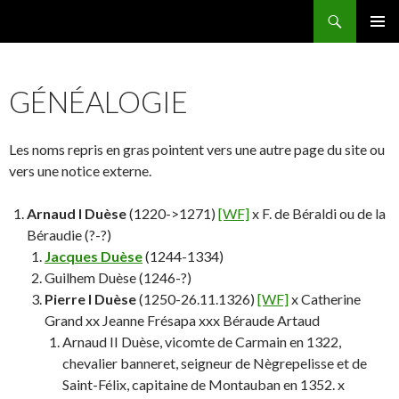
Recherche
Famille Migeot
ALLER
MENU
AU
PRINCI
CONTENU
GÉNÉALOGIE
Les noms repris en gras pointent vers une autre page du site ou
vers une notice externe.
Arnaud I Duèse
(1220->1271)
[WF]
x F. de Béraldi ou de la
Béraudie (?-?)
Jacques Duèse
(1244-1334)
Guilhem Duèse (1246-?)
Pierre I Duèse
(1250-26.11.1326)
[WF]
x Catherine
Grand xx Jeanne Frésapa xxx Béraude Artaud
Arnaud II Duèse, vicomte de Carmain en 1322,
chevalier banneret, seigneur de Nègrepelisse et de
Saint-Félix, capitaine de Montauban en 1352. x