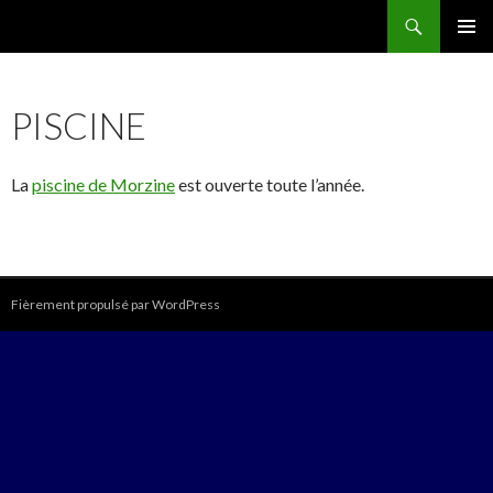
Recherche
Famille Migeot
ALLER
MENU
AU
PRINCI
CONTENU
PISCINE
La
piscine de Morzine
est ouverte toute l’année.
Fièrement propulsé par WordPress