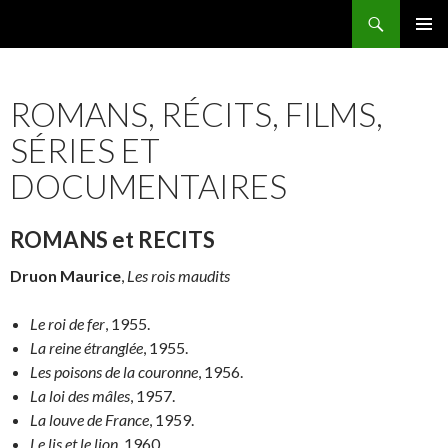
Recherche
Famille Migeot
ALLER
MENU
AU
PRINCI
CONTENU
ROMANS, RÉCITS, FILMS,
SÉRIES ET
DOCUMENTAIRES
ROMANS et RECITS
Druon Maurice
,
Les rois maudits
Le roi de fer
, 1955.
L
a reine étranglée
, 1955.
L
es poisons de la couronne
, 1956.
L
a loi des mâles
, 1957.
L
a louve de France
, 1959.
L
e lis et le lion
, 1960.