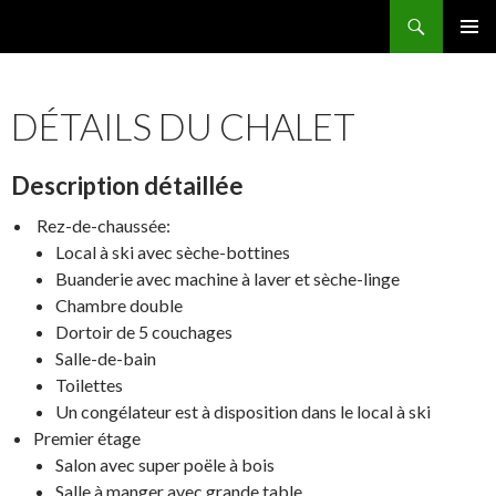
Recherche
Famille Migeot
ALLER
MENU
AU
PRINCI
CONTENU
DÉTAILS DU CHALET
Description détaillée
Rez-de-chaussée:
Local à ski avec sèche-bottines
Buanderie avec machine à laver et sèche-linge
Chambre double
Dortoir de 5 couchages
Salle-de-bain
Toilettes
Un congélateur est à disposition dans le local à ski
Premier étage
Salon avec super poële à bois
Salle à manger avec grande table